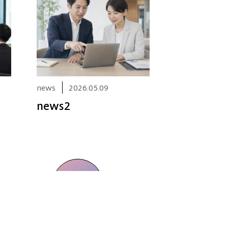
news
2026.05.09
news2
D MORE