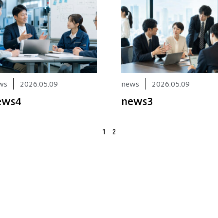
ジ
ジ
ws
2026.05.09
news
2026.05.09
ews4
news3
1
2
REA